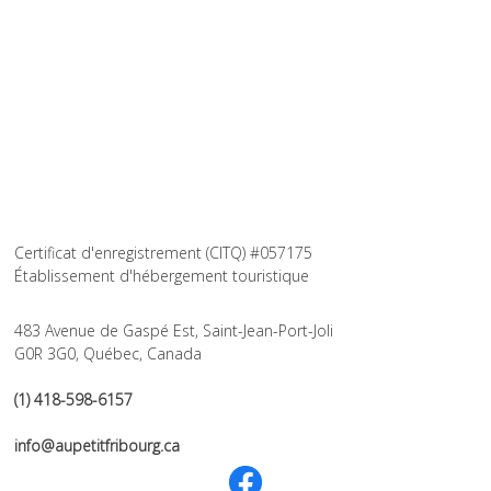
Saint-Jean-Port-Joli cabines, petit chalet, chalet à louer st-jean-port-joli avec chien, chalet à louer st-jean-port-joli avec chat, chalet à
louer st-jean-port-joli avec animal, Cabin St-Jean-Port-Joli, Cottage, Hotel Saint-Jean-Port-Joli, Proche du fleuve, vue sur le fleuve,
roche à veillon, théatre d'été
Certificat d'enregistrement (CITQ) #057175
Établissement d'hébergement touristique
483 Avenue de Gaspé Est, Saint-Jean-Port-Joli
G0R 3G0, Québec, Canada
(1) 418-598-6157
info@aupetitfribourg.ca