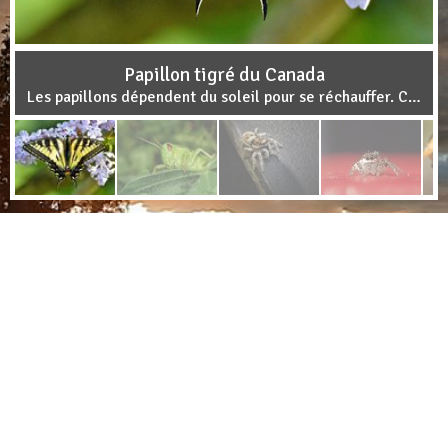
Papillon tigré du Canada
Les papillons dépendent du soleil pour se réchauffer. Contrairement aux humains ou les autres mammifères qui peuvent se réchauffer eux-mêmes.